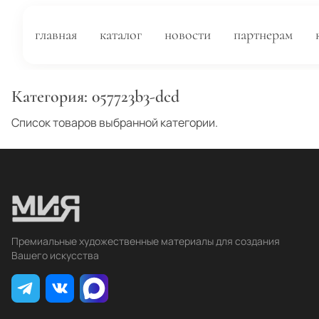
главная
каталог
новости
партнерам
Категория:
057723b3-dcd
Список товаров выбранной категории.
Премиальные художественные материалы для создания
Вашего искусства