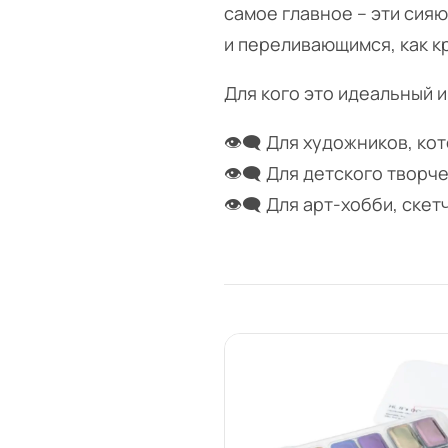
самое главное – эти сия
и переливающимся, как к
Для кого это идеальный 
👁‍🗨 Для художников, ко
👁‍🗨 Для детского творч
👁‍🗨 Для арт-хобби, ске