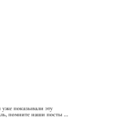
 уже показывали эту
ель, помните наши посты с
сками от Гульнары