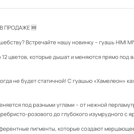
В ПРОДАЖЕ 🆕
шебству? Встречайте нашу новинку – гуашь HIMI M
о 12 цветов, которые дышат и меняются прямо под 
огда не будет статичной! С гуашью «Хамелеон» ка
меняется под разными углами – от нежной перламу
еребристо-розового до глубокого изумрудного с я
рферентные пигменты, которые создают мерцающее