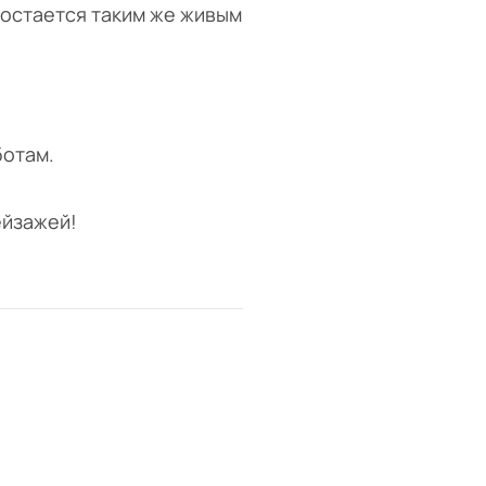
 остается таким же живым
ботам.
ейзажей!