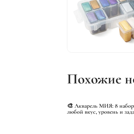
Похожие н
🎨 Акварель МИЯ: 8 набор
любой вкус, уровень и за
часто показываем отдельн
наборы, но сегодня — пол
картина