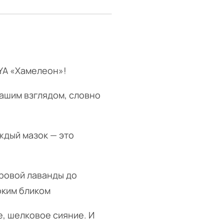
IYA «Хамелеон»!
вашим взглядом, словно
ждый мазок — это
тровой лаванды до
рким бликом
, шелковое сияние. И