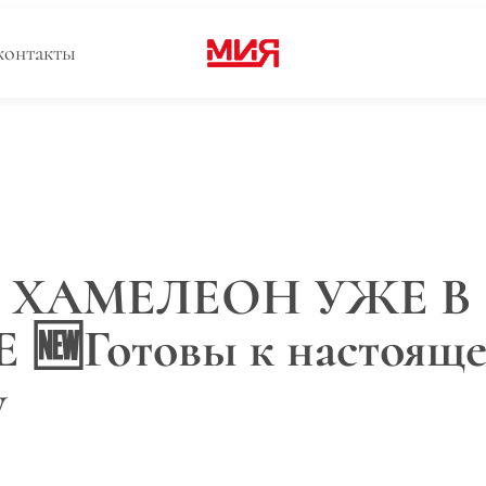
контакты
Ь ХАМЕЛЕОН УЖЕ В
🆕Готовы к настоящ
у