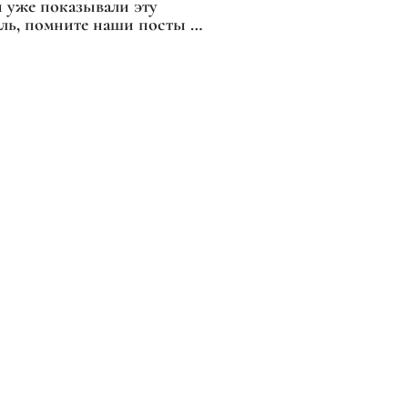
 уже показывали эту
ель, помните наши посты с
сками от Гульнары
Контакты
Москва, ул. Горбунова 2 стр 3, офис А-416
+7 (495) 266-60-00
info@miya.market