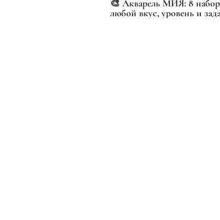
🎨 Акварель МИЯ: 8 набор
любой вкус, уровень и за
часто показываем отдельн
наборы, но сегодня — пол
картина
Премиальные художественные материалы для создания
Вашего искусства