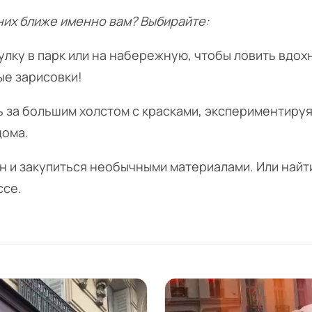
 них ближе именно вам? Выбирайте:
гулку в парк или на набережную, чтобы ловить вдо
ые зарисовки!
ь за большим холстом с красками, экспериментируя
дома.
ин и закупиться необычными материалами. Или найт
ссе.