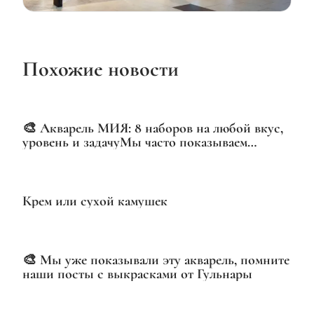
Похожие новости
VIDEO
🎨 Акварель МИЯ: 8 наборов на любой вкус,
уровень и задачуМы часто показываем
отдельные наборы, но сегодня — полная
картина
Крем или сухой камушек
🎨 Мы уже показывали эту акварель, помните
наши посты с выкрасками от Гульнары