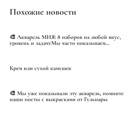
Похожие новости
VIDEO
🎨 Акварель МИЯ: 8 наборов на любой вкус,
уровень и задачуМы часто показываем
отдельные наборы, но сегодня — полная
картина
Крем или сухой камушек
🎨 Мы уже показывали эту акварель, помните
наши посты с выкрасками от Гульнары