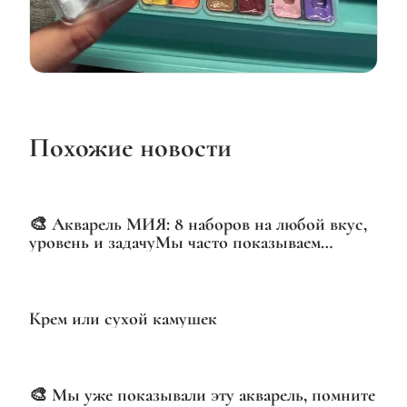
Похожие новости
VIDEO
🎨 Акварель МИЯ: 8 наборов на любой вкус,
уровень и задачуМы часто показываем
отдельные наборы, но сегодня — полная
картина
Крем или сухой камушек
🎨 Мы уже показывали эту акварель, помните