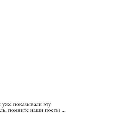
 уже показывали эту
ель, помните наши посты с
сками от Гульнары