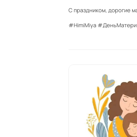
С праздником, дорогие м
#HimiMiya #ДеньМатери