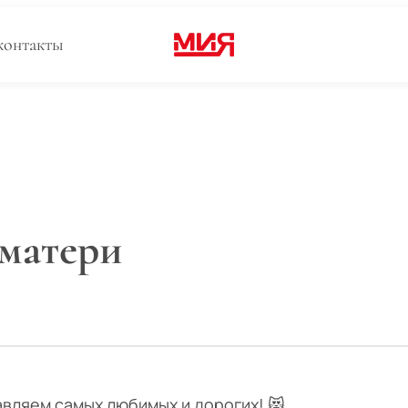
контакты
 матери
авляем самых любимых и дорогих! 😻