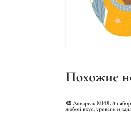
Похожие н
🎨 Акварель МИЯ: 8 набор
любой вкус, уровень и за
часто показываем отдельн
наборы, но сегодня — пол
картина