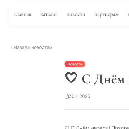
главная
каталог
новости
партнерам
Назад к новостям
Новости
🤍 С Днём
30.11.2025
🤍 С Днём матери! Поздр