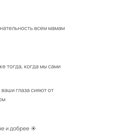
знательность всем мамам
е тогда, когда мы сами
 ваши глаза сияют от
ом
че и добрее ☀️