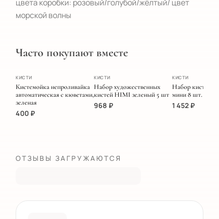
цвета коробки: розовый/голубой/жёлтый/ цвет 
морской волны
Часто покупают вместе
ХИТ
ПОПУЛЯРНОЕ
ЭКСКЛЮЗИВ
КИСТИ
КИСТИ
КИСТИ
Кистемойка непроливайка
Набор художественных
Набор кистей M
автоматическая с кюветами,
кистей HIMI зеленый 5 шт
мини 8 шт. Голу
зеленая
968
₽
1 452
₽
400
₽
ОТЗЫВЫ ЗАГРУЖАЮТСЯ