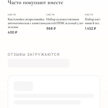
Часто покупают вместе
ХИТ
ПОПУЛЯРНОЕ
ЭКСКЛЮЗИВ
КИСТИ
КИСТИ
КИСТИ
Кистемойка непроливайка
Набор художественных
Набор кистей M
автоматическая с кюветами,
кистей HIMI зеленый 5 шт
мини 8 шт. Голу
зеленая
968
₽
1 452
₽
400
₽
ОТЗЫВЫ ЗАГРУЖАЮТСЯ