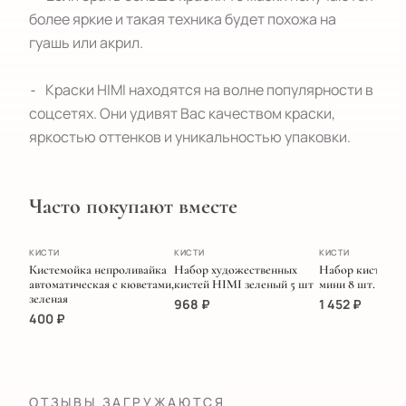
более яркие и такая техника будет похожа на 
гуашь или акрил.  

⁃   Краски HIMI находятся на волне популярности в 
соцсетях. Они удивят Вас качеством краски, 
яркостью оттенков и уникальностью упаковки.
Часто покупают вместе
ХИТ
ПОПУЛЯРНОЕ
ЭКСКЛЮЗИВ
КИСТИ
КИСТИ
КИСТИ
Кистемойка непроливайка
Набор художественных
Набор кистей M
автоматическая с кюветами,
кистей HIMI зеленый 5 шт
мини 8 шт. Голу
зеленая
968
₽
1 452
₽
400
₽
ОТЗЫВЫ ЗАГРУЖАЮТСЯ