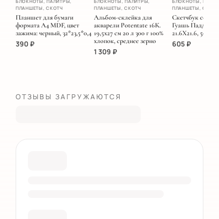
БЛОКНОТЫ, ПАЛИТРЫ,
БЛОКНОТЫ, ПАЛИТРЫ,
БЛОКНОТЫ, ПАЛИТ
ПЛАНШЕТЫ, СКОТЧ
ПЛАНШЕТЫ, СКОТЧ
ПЛАНШЕТЫ, СКОТ
НОВИНКА
Планшет для бумаги
Альбом-склейка для
Скетчбук серии 
формата А4 MDF, цвет
акварели Potentate 16К.
Гуашь Пад/ЗЕ
зажима: черный, 32*23,5*0,4
19,5х27 см 20 л 300 г 100%
21.6Х21.6, 50 лис
хлопок, среднее зерно
390
₽
605
₽
1 309
₽
ОТЗЫВЫ ЗАГРУЖАЮТСЯ