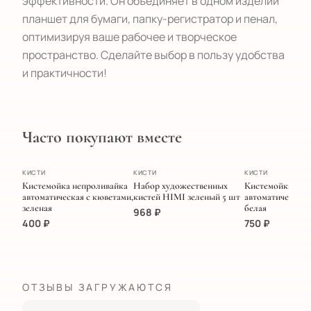
эффективности. Он объединяет в одном изделии
планшет для бумаги, папку-регистратор и пенал,
оптимизируя ваше рабочее и творческое
пространство. Сделайте выбор в пользу удобства
и практичности!
Часто покупают вместе
ХИТ
ПОПУЛЯРНОЕ
КИСТИ
КИСТИ
КИСТИ
Кистемойка непроливайка
Набор художественных
Кистемойка
автоматическая с кюветами,
кистей HIMI зеленый 5 шт
автоматическая 
зеленая
белая
968
₽
400
₽
750
₽
ОТЗЫВЫ ЗАГРУЖАЮТСЯ