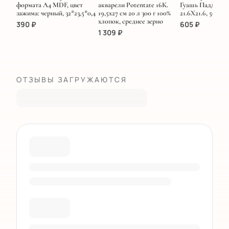
формата А4 MDF, цвет
акварели Potentate 16К.
Гуашь Пад/ЗЕ
зажима: черный, 32*23,5*0,4
19,5х27 см 20 л 300 г 100%
21.6Х21.6, 50 лис
хлопок, среднее зерно
390
₽
605
₽
1 309
₽
ОТЗЫВЫ ЗАГРУЖАЮТСЯ