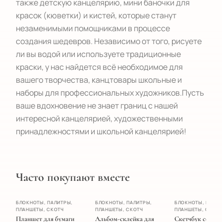
также детскую канцелярию, мини баночки для
красок (кюветки) и кистей, которые станут
незаменимыми помощниками в процессе
создания шедевров. Независимо от того, рисуете
ли вы водой или используете традиционные
краски, у нас найдется всё необходимое для
вашего творчества, канцтовары школьные и
наборы для профессиональных художников.Пусть
ваше вдохновение не знает границ с нашей
интересной канцелярией, художественными
принадлежностями и школьной канцелярией!
Часто покупают вместе
ХИТ
БЛОКНОТЫ, ПАЛИТРЫ,
БЛОКНОТЫ, ПАЛИТРЫ,
БЛОКНОТЫ, ПАЛИТ
ПЛАНШЕТЫ, СКОТЧ
ПЛАНШЕТЫ, СКОТЧ
ПЛАНШЕТЫ, СКОТ
НОВИНКА
Планшет для бумаги
Альбом-склейка для
Скетчбук серии 