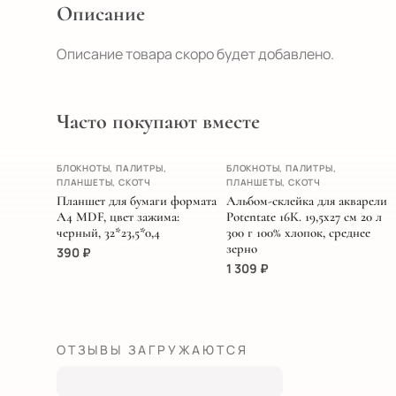
Описание
Описание товара скоро будет добавлено.
Часто покупают вместе
ХИТ
БЛОКНОТЫ, ПАЛИТРЫ,
БЛОКНОТЫ, ПАЛИТРЫ,
НОВИНКА
ПЛАНШЕТЫ, СКОТЧ
ПЛАНШЕТЫ, СКОТЧ
Планшет для бумаги формата
Альбом-склейка для акварели
А4 MDF, цвет зажима:
Potentate 16К. 19,5х27 см 20 л
черный, 32*23,5*0,4
300 г 100% хлопок, среднее
зерно
390
₽
1 309
₽
ОТЗЫВЫ ЗАГРУЖАЮТСЯ