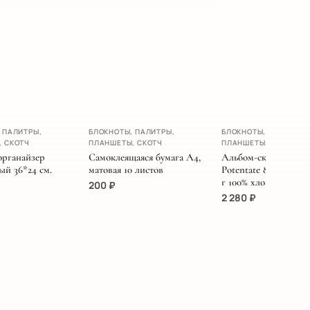
А
 ПАЛИТРЫ,
БЛОКНОТЫ, ПАЛИТРЫ,
БЛОКНОТЫ, ПАЛИТРЫ,
, СКОТЧ
ПЛАНШЕТЫ, СКОТЧ
ПЛАНШЕТЫ, СКОТЧ
органайзер
Самоклеящаяся бумага А4,
Альбом-склейка для
ый 36*24 см.
матовая 10 листов
Potentate 8К. 27х39 с
г 100% хлопок, Гладка
200
₽
2 280
₽