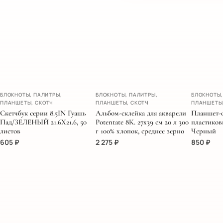
НОВИНК
БЛОКНОТЫ, ПАЛИТРЫ,
БЛОКНОТЫ, ПАЛИТРЫ,
БЛОКНОТЫ,
ПЛАНШЕТЫ, СКОТЧ
ПЛАНШЕТЫ, СКОТЧ
ПЛАНШЕТЫ
Скетчбук серии 8.5IN Гуашь
Альбом-склейка для акварели
Планшет-
Пад/ЗЕЛЕНЫЙ 21.6Х21.6, 50
Potentate 8К. 27х39 см 20 л 300
пластиков
листов
г 100% хлопок, среднее зерно
Черный
605
₽
2 275
₽
850
₽