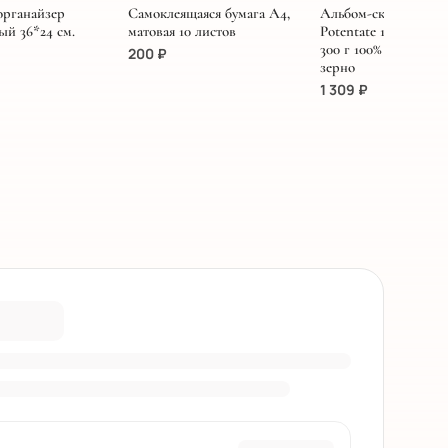
органайзер
Самоклеящаяся бумага А4,
Альбом-склейка для
ый 36*24 см.
матовая 10 листов
Potentate 16К. 19,5х2
300 г 100% хлопок, с
200
₽
зерно
1 309
₽