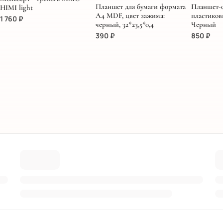
Планшет для бумаги формата
Планшет-
HIMI light
А4 MDF, цвет зажима:
пластиков
1 760
₽
черный, 32*23,5*0,4
Черный
390
₽
850
₽