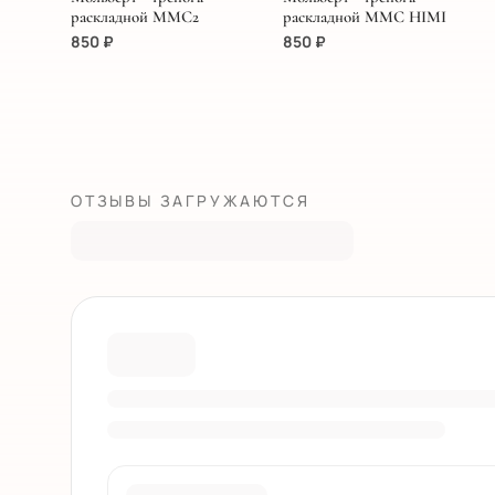
раскладной MMC2
раскладной MMC HIMI
850
₽
850
₽
ОТЗЫВЫ ЗАГРУЖАЮТСЯ