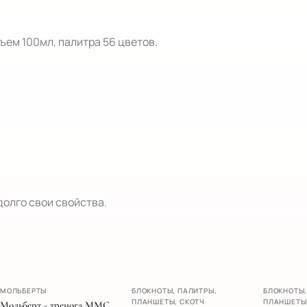
ем 100мл, палитра 56 цветов.  

долго свои свойства.
ХИТ
НОВИНК
МОЛЬБЕРТЫ
БЛОКНОТЫ, ПАЛИТРЫ,
БЛОКНОТЫ,
НОВИНКА
ПЛАНШЕТЫ, СКОТЧ
ПЛАНШЕТЫ
Мольберт - тренога MMC