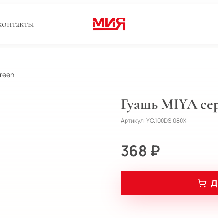
контакты
Green
Гуашь MIYA сер
Артикул:
YC.100DS.080X
368 ₽
Д