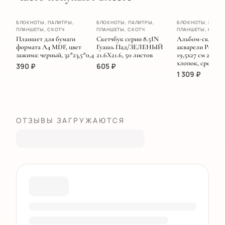
ХИТ
БЛОКНОТЫ, ПАЛИТРЫ,
БЛОКНОТЫ, ПАЛИТРЫ,
БЛОКНОТЫ, ПАЛИТ
ПЛАНШЕТЫ, СКОТЧ
ПЛАНШЕТЫ, СКОТЧ
ПЛАНШЕТЫ, СКОТ
НОВИНКА
Планшет для бумаги
Скетчбук серии 8.5IN
Альбом-склейка
формата А4 MDF, цвет
Гуашь Пад/ЗЕЛЕНЫЙ
акварели Potenta
зажима: черный, 32*23,5*0,4
21.6Х21.6, 50 листов
19,5х27 см 20 л 3
хлопок, среднее
390
₽
605
₽
1 309
₽
ОТЗЫВЫ ЗАГРУЖАЮТСЯ