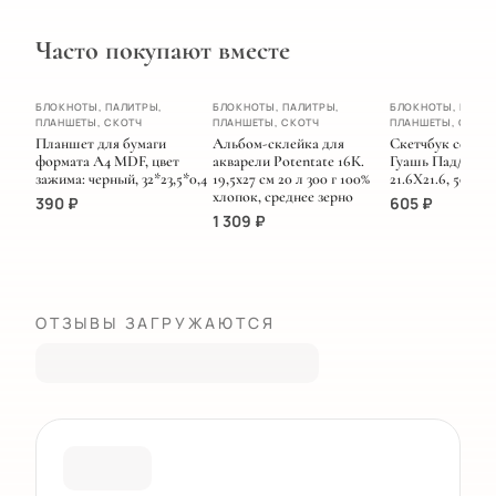
Часто покупают вместе
ХИТ
БЛОКНОТЫ, ПАЛИТРЫ,
БЛОКНОТЫ, ПАЛИТРЫ,
БЛОКНОТЫ, ПАЛИТ
ПЛАНШЕТЫ, СКОТЧ
ПЛАНШЕТЫ, СКОТЧ
ПЛАНШЕТЫ, СКОТ
НОВИНКА
Планшет для бумаги
Альбом-склейка для
Скетчбук серии 
формата А4 MDF, цвет
акварели Potentate 16К.
Гуашь Пад/ЗЕ
зажима: черный, 32*23,5*0,4
19,5х27 см 20 л 300 г 100%
21.6Х21.6, 50 лис
хлопок, среднее зерно
390
₽
605
₽
1 309
₽
ОТЗЫВЫ ЗАГРУЖАЮТСЯ