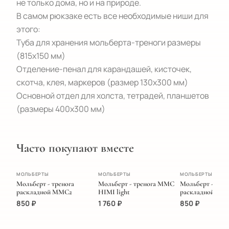
не только дома, но и на природе.

В самом рюкзаке есть все необходимые ниши для 
этого:

Туба для хранения мольберта-треноги размеры 
(815х150 мм)

Отделение-пенал для карандашей, кисточек, 
скотча, клея, маркеров (размер 130х300 мм)

Основной отдел для холста, тетрадей, планшетов 
(размеры 400х300 мм)
Часто покупают вместе
ПОПУЛЯРНОЕ
МОЛЬБЕРТЫ
МОЛЬБЕРТЫ
МОЛЬБЕРТЫ
Мольберт - тренога
Мольберт - тренога MMC
Мольберт - трен
раскладной MMC2
HIMI light
раскладной MM
850
₽
1 760
₽
850
₽