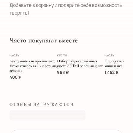
Добавьте в корзину и подарите себе возможность
творить!
Часто покупают вместе
ХИТ
ПОПУЛЯРНОЕ
ЭКСКЛЮЗИВ
КИСТИ
КИСТИ
КИСТИ
Кистемойка непроливайка
Набор художественных
Набор кистей M
автоматическая с кюветами,
кистей HIMI зеленый 5 шт
мини 8 шт. Голу
зеленая
968
₽
1 452
₽
400
₽
ОТЗЫВЫ ЗАГРУЖАЮТСЯ