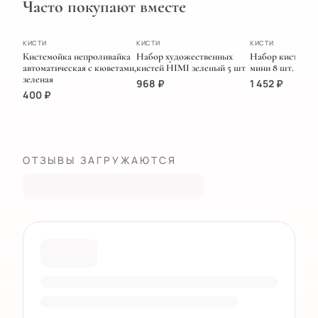
Часто покупают вместе
ХИТ
ПОПУЛЯРНОЕ
ЭКСКЛЮЗИВ
КИСТИ
КИСТИ
КИСТИ
Кистемойка непроливайка
Набор художественных
Набор кистей M
автоматическая с кюветами,
кистей HIMI зеленый 5 шт
мини 8 шт. Голу
зеленая
968
₽
1 452
₽
400
₽
ОТЗЫВЫ ЗАГРУЖАЮТСЯ