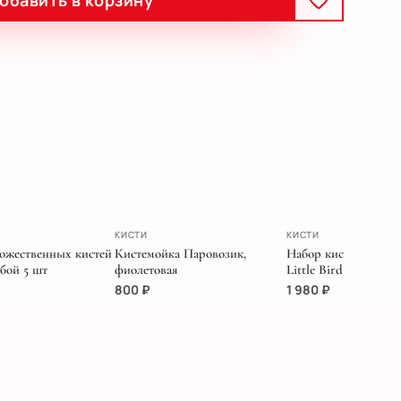
обавить в корзину
НОВИНКА
КИСТИ
КИСТИ
ожественных кистей
Кистемойка Паровозик,
Набор кистей MIYA 
бой 5 шт
фиолетовая
Little Bird кораллов
800
₽
1 980
₽