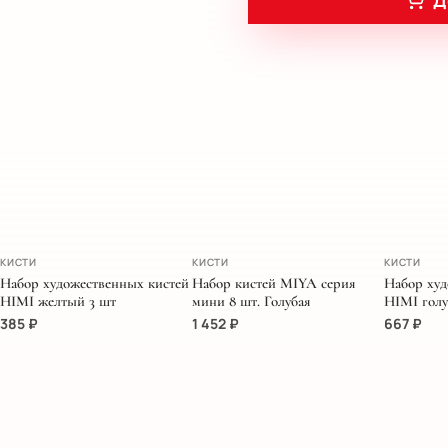
Д
ЭКСКЛЮЗИВ
КИСТИ
КИСТИ
КИСТИ
Набор художественных кистей
Набор кистей MIYA серия
Набор худ
HIMI желтый 3 шт
мини 8 шт. Голубая
HIMI голу
385
₽
1 452
₽
667
₽