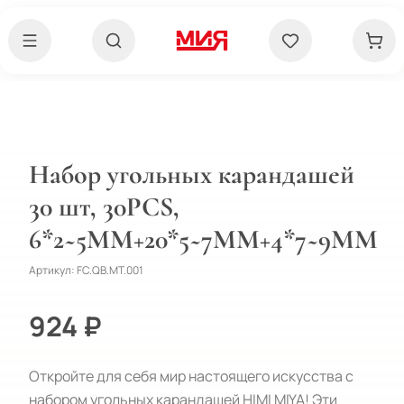
Набор угольных карандашей
30 шт, 30PCS,
6*2~5MM+20*5~7MM+4*7~9MM
Артикул:
FC.QB.MT.001
924 ₽
Откройте для себя мир настоящего искусства с
набором угольных карандашей HIMI MIYA! Эти