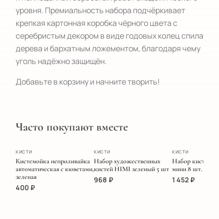
уровня. Премиальность набора подчёркивает
крепкая картонная коробка чёрного цвета с
серебристым декором в виде годовых колец спила
дерева и бархатным ложементом, благодаря чему
уголь надёжно защищён.
Добавьте в корзину и начните творить!
Часто покупают вместе
ХИТ
ПОПУЛЯРНОЕ
ЭКСКЛЮЗИВ
КИСТИ
КИСТИ
КИСТИ
Кистемойка непроливайка
Набор художественных
Набор кистей M
автоматическая с кюветами,
кистей HIMI зеленый 5 шт
мини 8 шт. Голу
зеленая
968
₽
1 452
₽
400
₽