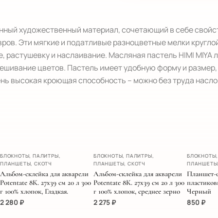
енный художественный материал, сочетающий в себе свойст
ов. Эти мягкие и податливые разноцветные мелки круглой
растушевку и наслаивание. Масляная пастель HIMI MIYA лег
шивание цветов. Пастель имеет удобную форму и размер, чт
ень высокая кроющая способность – можно без труда насло
НОВИНК
БЛОКНОТЫ, ПАЛИТРЫ,
БЛОКНОТЫ, ПАЛИТРЫ,
БЛОКНОТЫ,
ПЛАНШЕТЫ, СКОТЧ
ПЛАНШЕТЫ, СКОТЧ
ПЛАНШЕТЫ
Альбом-склейка для акварели
Альбом-склейка для акварели
Планшет-
Potentate 8К. 27х39 см 20 л 300
Potentate 8К. 27х39 см 20 л 300
пластиков
г 100% хлопок, Гладкая.
г 100% хлопок, среднее зерно
Черный
2 280
₽
2 275
₽
850
₽