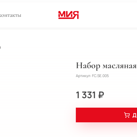
контакты
в
Набор масляная
Артикул:
FC.SE.005
1 331 ₽
Д