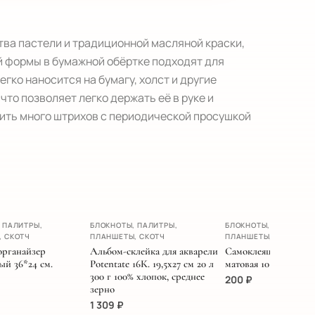
ва пастели и традиционной масляной краски, 
 формы в бумажной обёртке подходят для 
ко наносится на бумагу, холст и другие 
о позволяет легко держать её в руке и 
ить много штрихов с периодической просушкой 
А
 ПАЛИТРЫ,
БЛОКНОТЫ, ПАЛИТРЫ,
БЛОКНОТЫ, ПАЛИТРЫ,
, СКОТЧ
ПЛАНШЕТЫ, СКОТЧ
ПЛАНШЕТЫ, СКОТЧ
органайзер
Альбом-склейка для акварели
Самоклеящаяся бума
ый 36*24 см.
Potentate 16К. 19,5х27 см 20 л
матовая 10 листов
300 г 100% хлопок, среднее
200
₽
зерно
1 309
₽