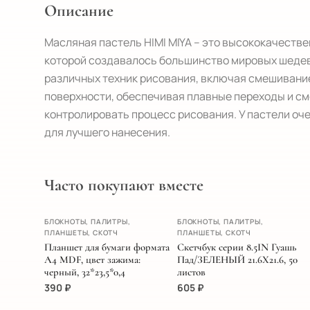
Описание
Масляная пастель HIMI MIYA – это высококачеств
которой создавалось большинство мировых шедевр
различных техник рисования, включая смешивание, 
поверхности, обеспечивая плавные переходы и сме
контролировать процесс рисования. У пастели оч
для лучшего нанесения.
Часто покупают вместе
ХИТ
БЛОКНОТЫ, ПАЛИТРЫ,
БЛОКНОТЫ, ПАЛИТРЫ,
НОВИНКА
ПЛАНШЕТЫ, СКОТЧ
ПЛАНШЕТЫ, СКОТЧ
Планшет для бумаги формата
Скетчбук серии 8.5IN Гуашь
А4 MDF, цвет зажима:
Пад/ЗЕЛЕНЫЙ 21.6Х21.6, 50
черный, 32*23,5*0,4
листов
390
₽
605
₽