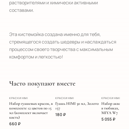
растворителями и химически активными
составами.
Эта кистемойка создана именно для тебя,
стремящегося создать шедевры и наслаждаться
процессом своего творчества с максимальным
комфортом и легкостью!
Часто покупают вместе
ХИТ
ПОПУЛЯРНОЕ
ЭКСКЛЮЗИВ
КРАСКИ HIMI
КРАСКИ HIMI
КРАСКИ HIMI
Набор гуашевых красок, в
Гуашь HIMI 30 мл, Золото
Набор акварель
комплекте 12 цветов по 15
157
в тюбиках, 5 мл/
мл (комплект включает
MIYA W7
180
₽
кисть)
5 055
₽
660
₽