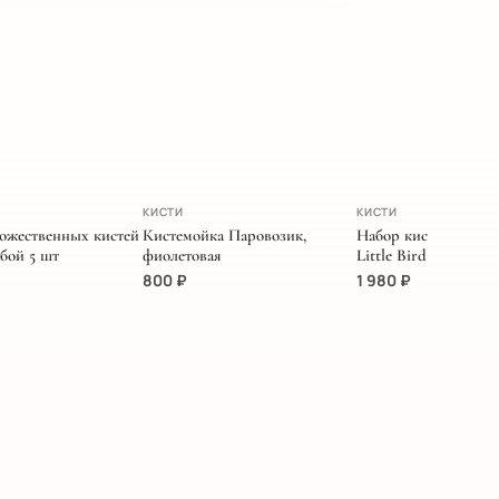
НОВИНКА
КИСТИ
КИСТИ
ожественных кистей
Кистемойка Паровозик,
Набор кистей MIYA 
бой 5 шт
фиолетовая
Little Bird кораллов
800
₽
1 980
₽