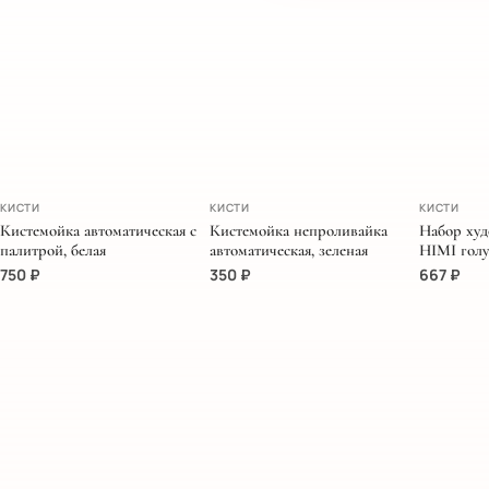
КИСТИ
КИСТИ
КИСТИ
Кистемойка автоматическая с
Кистемойка непроливайка
Набор худ
палитрой, белая
автоматическая, зеленая
HIMI голу
750
₽
350
₽
667
₽