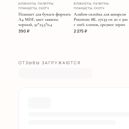
ХИТ
БЛОКНОТЫ, ПАЛИТРЫ,
БЛОКНОТЫ, ПАЛИТРЫ,
НОВИНКА
ПЛАНШЕТЫ, СКОТЧ
ПЛАНШЕТЫ, СКОТЧ
Планшет для бумаги формата
Альбом-склейка для акварели
А4 MDF, цвет зажима:
Potentate 8К. 27х39 см 20 л 300
черный, 32*23,5*0,4
г 100% хлопок, среднее зерно
390
₽
2 275
₽
ОТЗЫВЫ ЗАГРУЖАЮТСЯ