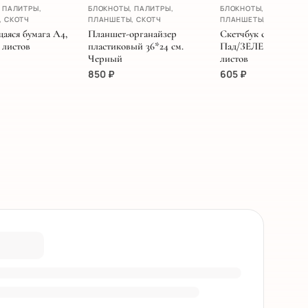
НОВИНКА
 ПАЛИТРЫ,
БЛОКНОТЫ, ПАЛИТРЫ,
БЛОКНОТЫ, ПАЛИТРЫ,
, СКОТЧ
ПЛАНШЕТЫ, СКОТЧ
ПЛАНШЕТЫ, СКОТЧ
аяся бумага А4,
Планшет-органайзер
Скетчбук серии 8.5I
 листов
пластиковый 36*24 см.
Пад/ЗЕЛЕНЫЙ 21.6Х2
Черный
листов
850
₽
605
₽