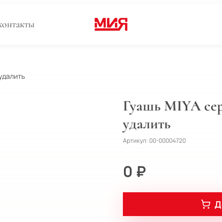
контакты
удалить
Гуашь MIYA сер
удалить
Артикул:
00-00004720
0 ₽
Д