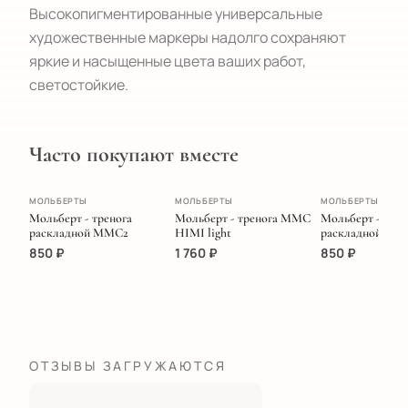
Высокопигментированные универсальные 
художественные маркеры надолго сохраняют 
яркие и насыщенные цвета ваших работ, 
светостойкие.
Часто покупают вместе
ПОПУЛЯРНОЕ
МОЛЬБЕРТЫ
МОЛЬБЕРТЫ
МОЛЬБЕРТЫ
Мольберт - тренога
Мольберт - тренога MMC
Мольберт - трен
раскладной MMC2
HIMI light
раскладной MM
850
₽
1 760
₽
850
₽
ОТЗЫВЫ ЗАГРУЖАЮТСЯ