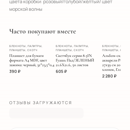
цвета коробки: розовый/голубой/жёлтый/ цвет 
морской волны
Часто покупают вместе
ХИТ
БЛОКНОТЫ, ПАЛИТРЫ,
БЛОКНОТЫ, ПАЛИТРЫ,
БЛОКНОТЫ, ПАЛИТ
ПЛАНШЕТЫ, СКОТЧ
ПЛАНШЕТЫ, СКОТЧ
ПЛАНШЕТЫ, СКОТ
НОВИНКА
Планшет для бумаги
Скетчбук серии 8.5IN
Альбом-склейка
формата А4 MDF, цвет
Гуашь Пад/ЗЕЛЕНЫЙ
акварели Potenta
зажима: черный, 32*23,5*0,4
21.6Х21.6, 50 листов
27х39 см 20 л 300
хлопок, Гладкая.
390
₽
605
₽
2 280
₽
ОТЗЫВЫ ЗАГРУЖАЮТСЯ