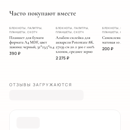
Часто покупают вместе
ХИТ
БЛОКНОТЫ, ПАЛИТРЫ,
БЛОКНОТЫ, ПАЛИТРЫ,
БЛОКНОТЫ, ПАЛИТ
ПЛАНШЕТЫ, СКОТЧ
ПЛАНШЕТЫ, СКОТЧ
ПЛАНШЕТЫ, СКОТ
НОВИНКА
Планшет для бумаги
Альбом-склейка для
Самоклеящаяся 
формата А4 MDF, цвет
акварели Potentate 8К.
матовая 10 листо
зажима: черный, 32*23,5*0,4
27х39 см 20 л 300 г 100%
200
₽
хлопок, среднее зерно
390
₽
2 275
₽
ОТЗЫВЫ ЗАГРУЖАЮТСЯ