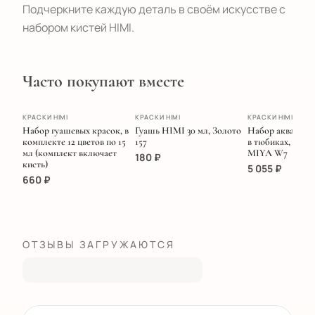
Подчеркните каждую деталь в своём искусстве с 
набором кистей HIMI.
Часто покупают вместе
ХИТ
ПОПУЛЯРНОЕ
ЭКСКЛЮЗИВ
КРАСКИ HIMI
КРАСКИ HIMI
КРАСКИ HIMI
Набор гуашевых красок, в
Гуашь HIMI 30 мл, Золото
Набор акварель
комплекте 12 цветов по 15
157
в тюбиках, 5 мл/
мл (комплект включает
MIYA W7
180
₽
кисть)
5 055
₽
660
₽
ОТЗЫВЫ ЗАГРУЖАЮТСЯ