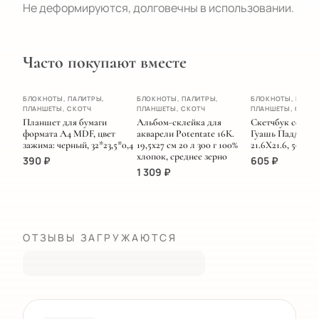
Не деформируются, долговечны в использовании.
Часто покупают вместе
ХИТ
БЛОКНОТЫ, ПАЛИТРЫ,
БЛОКНОТЫ, ПАЛИТРЫ,
БЛОКНОТЫ, ПАЛИТ
ПЛАНШЕТЫ, СКОТЧ
ПЛАНШЕТЫ, СКОТЧ
ПЛАНШЕТЫ, СКОТ
НОВИНКА
Планшет для бумаги
Альбом-склейка для
Скетчбук серии 
формата А4 MDF, цвет
акварели Potentate 16К.
Гуашь Пад/ЗЕ
зажима: черный, 32*23,5*0,4
19,5х27 см 20 л 300 г 100%
21.6Х21.6, 50 лис
хлопок, среднее зерно
390
₽
605
₽
1 309
₽
ОТЗЫВЫ ЗАГРУЖАЮТСЯ