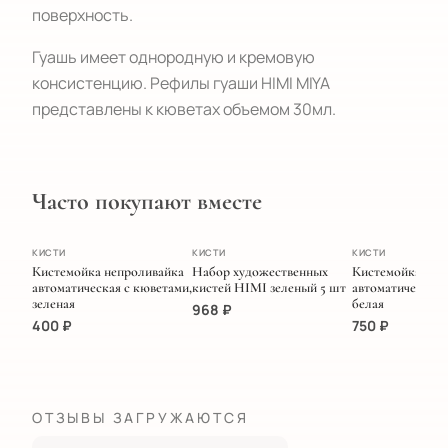
поверхность.
Гуашь имеет однородную и кремовую
консистенцию. Рефилы гуаши HIMI MIYA
представлены к кюветах объемом 30мл.
Часто покупают вместе
ХИТ
ПОПУЛЯРНОЕ
КИСТИ
КИСТИ
КИСТИ
Кистемойка непроливайка
Набор художественных
Кистемойка
автоматическая с кюветами,
кистей HIMI зеленый 5 шт
автоматическая 
зеленая
белая
968
₽
400
₽
750
₽
ОТЗЫВЫ ЗАГРУЖАЮТСЯ