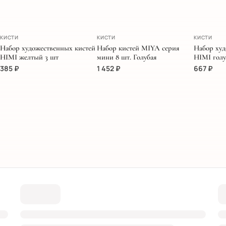
ЭКСКЛЮЗИВ
КИСТИ
КИСТИ
КИСТИ
Набор художественных кистей
Набор кистей MIYA серия
Набор худ
HIMI желтый 3 шт
мини 8 шт. Голубая
HIMI голу
385
₽
1 452
₽
667
₽