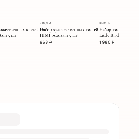
КИСТИ
КИСТИ
ожественных кистей
Набор художественных кистей
Набор кистей MIYA 
бой 5 шт
HIMI розовый 5 шт
Little Bird кораллов
968
₽
1 980
₽