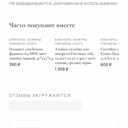
Не деформируются, долговечны в использовании.
Часто покупают вместе
ХИТ
БЛОКНОТЫ, ПАЛИТРЫ,
БЛОКНОТЫ, ПАЛИТРЫ,
БЛОКНОТЫ, ПАЛИТ
ПЛАНШЕТЫ, СКОТЧ
ПЛАНШЕТЫ, СКОТЧ
ПЛАНШЕТЫ, СКОТ
НОВИНКА
Планшет для бумаги
Альбом-склейка для
Скетчбук серии 
формата А4 MDF, цвет
акварели Potentate 16К.
Гуашь Пад/ЗЕ
зажима: черный, 32*23,5*0,4
19,5х27 см 20 л 300 г 100%
21.6Х21.6, 50 лис
хлопок, среднее зерно
390
₽
605
₽
1 309
₽
ОТЗЫВЫ ЗАГРУЖАЮТСЯ