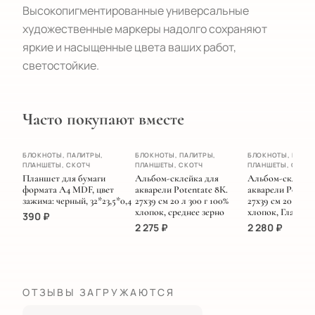
Высокопигментированные универсальные 
художественные маркеры надолго сохраняют 
яркие и насыщенные цвета ваших работ, 
светостойкие.
Часто покупают вместе
ХИТ
БЛОКНОТЫ, ПАЛИТРЫ,
БЛОКНОТЫ, ПАЛИТРЫ,
БЛОКНОТЫ, ПАЛИТ
ПЛАНШЕТЫ, СКОТЧ
ПЛАНШЕТЫ, СКОТЧ
ПЛАНШЕТЫ, СКОТ
НОВИНКА
Планшет для бумаги
Альбом-склейка для
Альбом-склейка
формата А4 MDF, цвет
акварели Potentate 8К.
акварели Potenta
зажима: черный, 32*23,5*0,4
27х39 см 20 л 300 г 100%
27х39 см 20 л 300
хлопок, среднее зерно
хлопок, Гладкая.
390
₽
2 275
₽
2 280
₽
ОТЗЫВЫ ЗАГРУЖАЮТСЯ