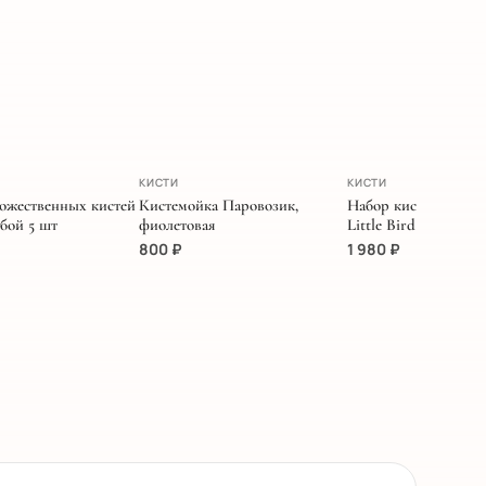
НОВИНКА
КИСТИ
КИСТИ
ожественных кистей
Кистемойка Паровозик,
Набор кистей MIYA 
бой 5 шт
фиолетовая
Little Bird кораллов
800
₽
1 980
₽