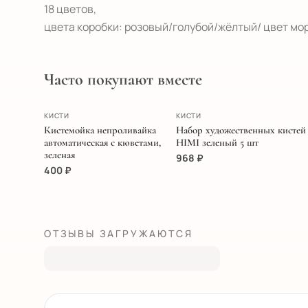
18 цветов,

цвета коробки: розовый/голубой/жёлтый/ цвет мо
Часто покупают вместе
ХИТ
ПОПУЛЯРНОЕ
КИСТИ
КИСТИ
Кистемойка непроливайка
Набор художественных кистей
автоматическая с кюветами,
HIMI зеленый 5 шт
зеленая
968
₽
400
₽
ОТЗЫВЫ ЗАГРУЖАЮТСЯ