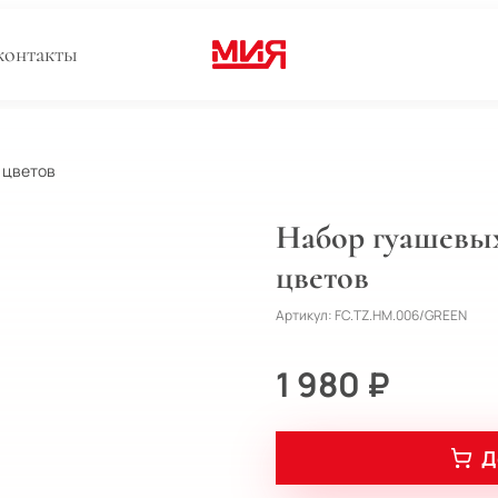
контакты
 цветов
Набор гуашевых
цветов
Артикул:
FC.TZ.HM.006/GREEN
1 980 ₽
Д