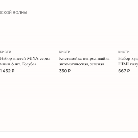
рской волны
ЭКСКЛЮЗИВ
КИСТИ
КИСТИ
КИСТИ
Набор кистей MIYA серия
Кистемойка непроливайка
Набор худ
мини 8 шт. Голубая
автоматическая, зеленая
HIMI голу
1 452
₽
350
₽
667
₽