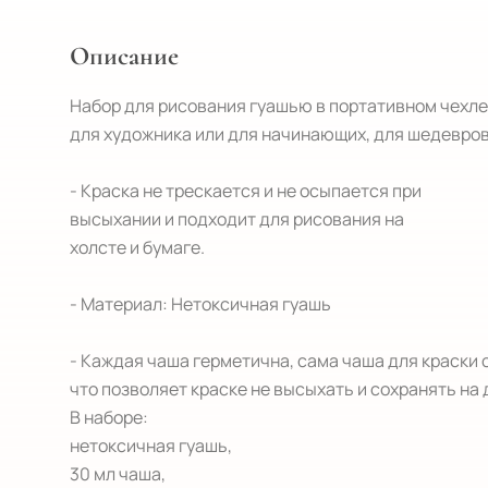
Описание
Набор для рисования гуашью в портативном чехле
для художника или для начинающих, для шедевров 
- Краска не трескается и не осыпается при

высыхании и подходит для рисования на

холсте и бумаге.

- Материал: Нетоксичная гуашь

- Каждая чаша герметична, сама чаша для краски с
что позволяет краске не высыхать и сохранять на д
В наборе: 

нетоксичная гуашь,

30 мл чаша,
