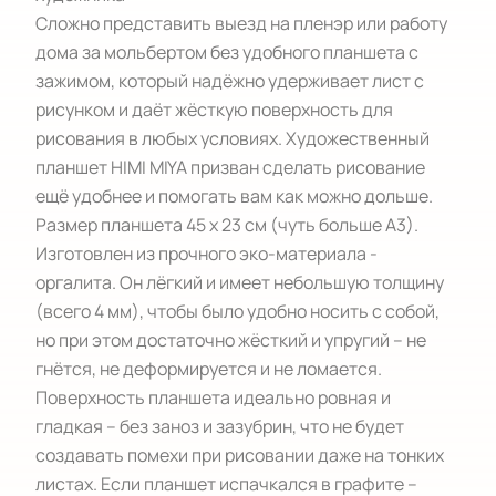
Сложно представить выезд на пленэр или работу 
дома за мольбертом без удобного планшета с 
зажимом, который надёжно удерживает лист с 
рисунком и даёт жёсткую поверхность для 
рисования в любых условиях. Художественный 
планшет HIMI MIYA призван сделать рисование 
ещё удобнее и помогать вам как можно дольше.

Размер планшета 45 х 23 см (чуть больше А3). 
Изготовлен из прочного эко-материала - 
оргалита. Он лёгкий и имеет небольшую толщину 
(всего 4 мм), чтобы было удобно носить с собой, 
но при этом достаточно жёсткий и упругий – не 
гнётся, не деформируется и не ломается. 
Поверхность планшета идеально ровная и 
гладкая – без заноз и зазубрин, что не будет 
создавать помехи при рисовании даже на тонких 
листах. Если планшет испачкался в графите – 