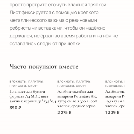
просто протрите его чуть влажной тряпкой.

Лист фиксируется с помощью крепкого 
металлического зажима с резиновыми 
ребристыми вставками, чтобы он надёжно 
держался, не ёрзал во время работы и на нём не 
оставались следы от прищепки.
Часто покупают вместе
ХИТ
БЛОКНОТЫ, ПАЛИТРЫ,
БЛОКНОТЫ, ПАЛИТРЫ,
БЛОКНОТЫ, ПАЛИТ
ПЛАНШЕТЫ, СКОТЧ
ПЛАНШЕТЫ, СКОТЧ
ПЛАНШЕТЫ, СКОТ
НОВИНКА
Планшет для бумаги
Альбом-склейка для
Альбом-склейка
формата А4 MDF, цвет
акварели Potentate 8К.
акварели Potenta
зажима: черный, 32*23,5*0,4
27х39 см 20 л 300 г 100%
19,5х27 см 20 л 3
хлопок, среднее зерно
хлопок, среднее
390
₽
2 275
₽
1 309
₽