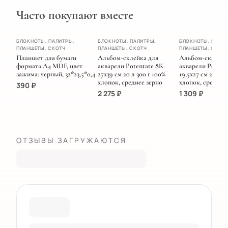
Часто покупают вместе
ХИТ
БЛОКНОТЫ, ПАЛИТРЫ,
БЛОКНОТЫ, ПАЛИТРЫ,
БЛОКНОТЫ, ПАЛИТ
ПЛАНШЕТЫ, СКОТЧ
ПЛАНШЕТЫ, СКОТЧ
ПЛАНШЕТЫ, СКОТ
НОВИНКА
Планшет для бумаги
Альбом-склейка для
Альбом-склейка
формата А4 MDF, цвет
акварели Potentate 8К.
акварели Potenta
зажима: черный, 32*23,5*0,4
27х39 см 20 л 300 г 100%
19,5х27 см 20 л 3
хлопок, среднее зерно
хлопок, среднее
390
₽
2 275
₽
1 309
₽
ОТЗЫВЫ ЗАГРУЖАЮТСЯ