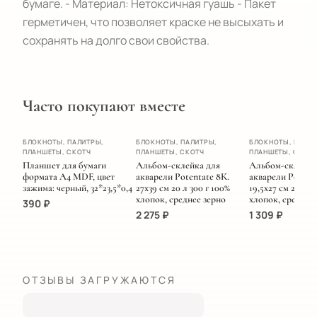
бумаге. - Материал: Нетоксичная гуашь - Пакет
герметичен, что позволяет краске не высыхать и
сохранять на долго свои свойства.
Часто покупают вместе
ХИТ
БЛОКНОТЫ, ПАЛИТРЫ,
БЛОКНОТЫ, ПАЛИТРЫ,
БЛОКНОТЫ, ПАЛИТ
ПЛАНШЕТЫ, СКОТЧ
ПЛАНШЕТЫ, СКОТЧ
ПЛАНШЕТЫ, СКОТ
НОВИНКА
Планшет для бумаги
Альбом-склейка для
Альбом-склейка
формата А4 MDF, цвет
акварели Potentate 8К.
акварели Potenta
зажима: черный, 32*23,5*0,4
27х39 см 20 л 300 г 100%
19,5х27 см 20 л 3
хлопок, среднее зерно
хлопок, среднее
390
₽
2 275
₽
1 309
₽
ОТЗЫВЫ ЗАГРУЖАЮТСЯ