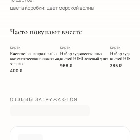
цвета коробки: цвет морской волны
Часто покупают вместе
ХИТ
ПОПУЛЯРНОЕ
КИСТИ
КИСТИ
КИСТИ
Кистемойка непроливайка
Набор художественных
Набор художест
автоматическая с кюветами,
кистей HIMI зеленый 5 шт
кистей HIMI же
зеленая
968
₽
385
₽
400
₽
ОТЗЫВЫ ЗАГРУЖАЮТСЯ