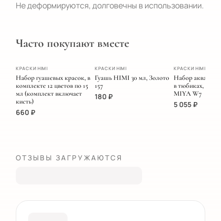
Не деформируются, долговечны в использовании.
Часто покупают вместе
ХИТ
ПОПУЛЯРНОЕ
ЭКСКЛЮЗИВ
КРАСКИ HIMI
КРАСКИ HIMI
КРАСКИ HIMI
Набор гуашевых красок, в
Гуашь HIMI 30 мл, Золото
Набор акварель
комплекте 12 цветов по 15
157
в тюбиках, 5 мл/
мл (комплект включает
MIYA W7
180
₽
кисть)
5 055
₽
660
₽
ОТЗЫВЫ ЗАГРУЖАЮТСЯ