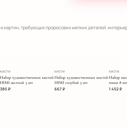
 и картин, требующих прорисовки мелких деталей, интерье
ЭКСКЛЮ
КИСТИ
КИСТИ
КИСТИ
Набор художественных кистей
Набор художественных кистей
Набор кис
HIMI желтый 3 шт
HIMI голубой 5 шт
мини 8 шт
385
₽
667
₽
1 452
₽