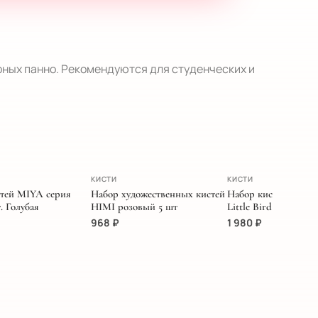
рных панно. Рекомендуются для студенческих и 
ЗИВ
КИСТИ
КИСТИ
тей MIYA серия
Набор художественных кистей
Набор кистей MIYA 
. Голубая
HIMI розовый 5 шт
Little Bird кораллов
968
₽
1 980
₽