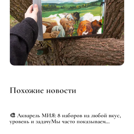
Похожие новости
VIDEO
🎨 Акварель МИЯ: 8 наборов на любой вкус,
уровень и задачуМы часто показываем
отдельные наборы, но сегодня — полная
картина